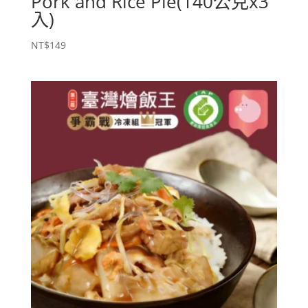
Pork and Rice Pie(140公克x3
入)
NT$
149