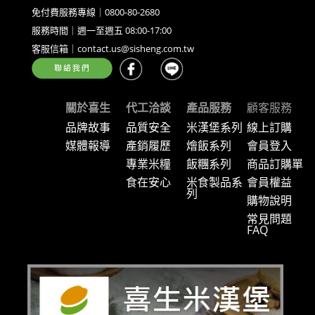
免付費服務專線｜0800-80-2680
服務時間｜週一至週五 08:00-17:00
客服信箱｜contact.us@sisheng.com.tw
關於喜生
代工洽談
產品服務
顧客服務
品牌故事
品質安全
米漢堡系列
線上訂購
媒體報導
產銷履歷
燴飯系列
會員登入
專業米糧
飯糰系列
商品訂購單
食在安心
米食製品系
會員權益
列
購物說明
常見問題
FAQ