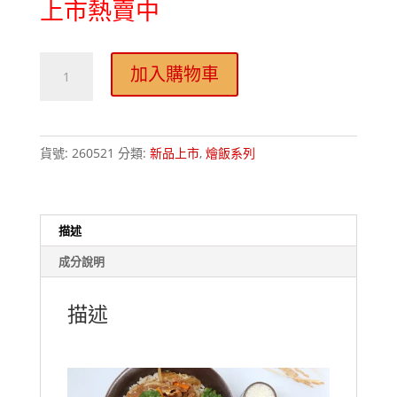
上市熱賣中
喜
加入購物車
生
經
典
貨號:
260521
分類:
新品上市
,
燴飯系列
醬
香
沙
茶
描述
豬
成分說明
肉
燴
描述
飯
Classic
Shacha
Pork