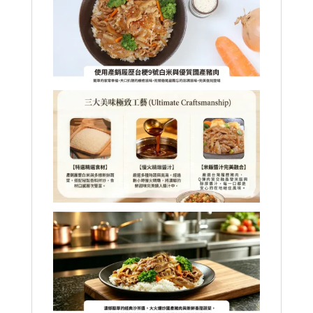
Rice
Bowl(390
公
克
x
單
入)
數
量