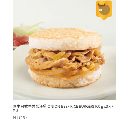
格：
格：
NT$208。
NT$195。
喜生日式牛丼米漢堡 ONION BEEF RICE BURGER(160ｇx3入/
包)
NT$
195