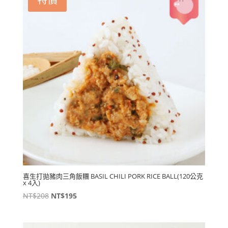
喜生打拋豬肉三角飯糰 BASIL CHILI PORK RICE BALL(120公克
x 4入)
原
目
NT$
208
NT$
195
始
前
價
價