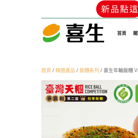
首頁
關
首頁
/
精選產品
/
飯糰系列
/ 喜生年輪飯糰 VEG