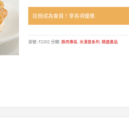
洋
蔥
註冊成為會員！享各項優惠
豬
肉
米
貨號:
F2202
分類:
豚肉專區
,
米漢堡系列
,
精選產品
漢
堡
ONION
PORK
RICE
BURGER(160g
x2
入/
包)