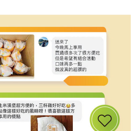
BURGER(160g
x3
入/
包)
數
量