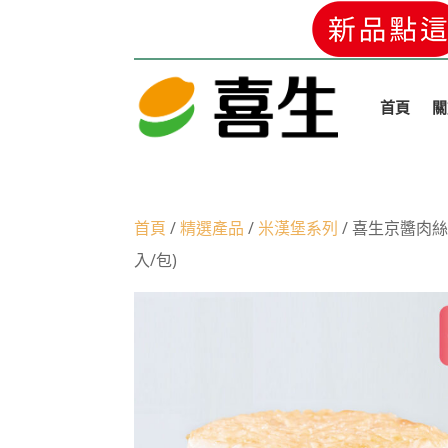
首頁
關
首頁
/
精選產品
/
米漢堡系列
/ 喜生京醬肉絲米漢堡
入/包)