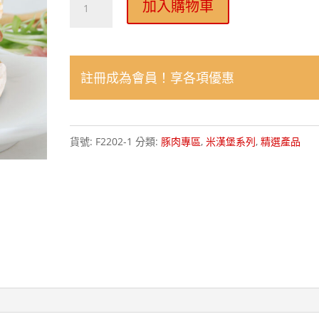
加入購物車
生
京
醬
註冊成為會員！享各項優惠
肉
絲
米
貨號:
F2202-1
分類:
豚肉專區
,
米漢堡系列
,
精選產品
漢
堡
PORK
WITH
SWEET-
BEAN
SAUCE
RICE